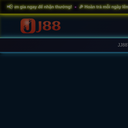
📢
ngay để nhận thưởng!
🎉 Hoàn trả mỗi ngày lên đến 1.5%! 💸 
•
JJ88