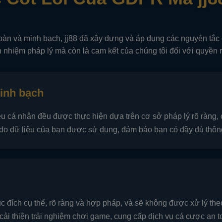
 toàn và minh bạch, jj88 đã xây dựng và áp dụng các nguyên tắ
h nhiệm pháp lý mà còn là cam kết của chúng tôi đối với quyền 
inh bạch
liệu cá nhân đều được thực hiện dựa trên cơ sở pháp lý rõ ràng
 do dữ liệu của bạn được sử dụng, đảm bảo bạn có đầy đủ thông
c đích cụ thể, rõ ràng và hợp pháp, và sẽ không được xử lý the
 cải thiện trải nghiệm chơi game, cung cấp dịch vụ cá cược an t