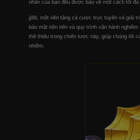
nhân của bạn đều được bảo vệ một cách tối đa
jj88, một nền tảng cá cược trực tuyến và giải 
bảo mật tiên tiến và quy trình vận hành nghiê
thể thiếu trong chiến lược này, giúp chúng tôi c
nhiệm.