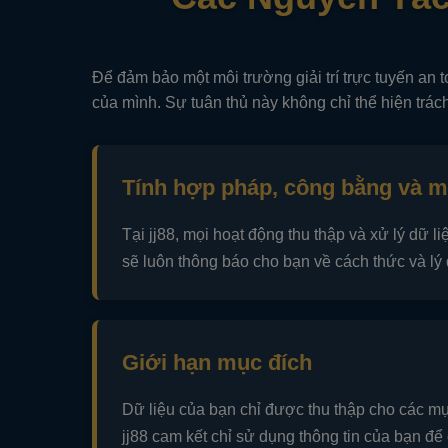
Để đảm bảo một môi trường giải trí trực tuyến an
của mình. Sự tuân thủ này không chỉ thể hiện trác
Tính hợp pháp, công bằng và m
Tại jj88, mọi hoạt động thu thập và xử lý dữ 
sẽ luôn thông báo cho bạn về cách thức và lý
Giới hạn mục đích
Dữ liệu của bạn chỉ được thu thập cho các mụ
jj88 cam kết chỉ sử dụng thông tin của bạn để