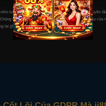
nhìn toàn diện về cách jj88 triển khai GDPR, các nguyên tắc
 Chúng tôi tin rằng, một khi bạn hiểu rõ về cách dữ liệu củ
g tại jj88.
 Cốt Lõi Của GDPR Mà jj8