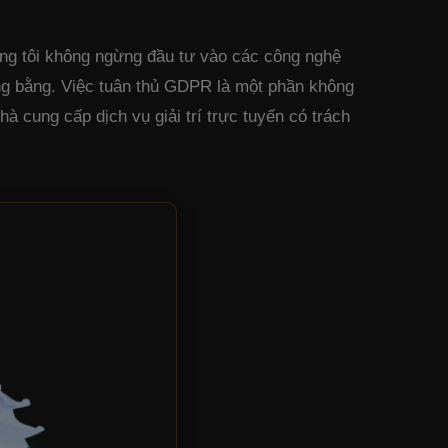
húng tôi không ngừng đầu tư vào các công nghệ
ng bằng. Việc tuân thủ GDPR là một phần không
hà cung cấp dịch vụ giải trí trực tuyến có trách