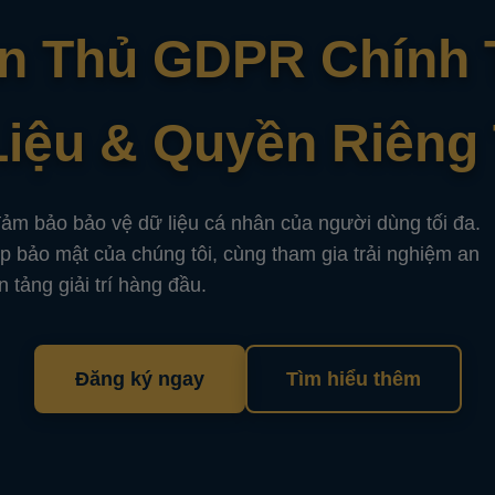
uân Thủ GDPR Chính
iệu & Quyền Riêng 
ảm bảo bảo vệ dữ liệu cá nhân của người dùng tối đa.
p bảo mật của chúng tôi, cùng tham gia trải nghiệm an
n tảng giải trí hàng đầu.
Đăng ký ngay
Tìm hiểu thêm