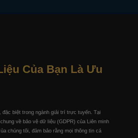
Liệu Của Bạn Là Ưu
đặc biệt trong ngành giải trí trực tuyến. Tại
h chung về bảo vệ dữ liệu (GDPR) của Liên minh
ủa chúng tôi, đảm bảo rằng mọi thông tin cá